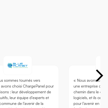
us sommes tournés vers
« Nous avons choisi
t avons choisi ChargePanel pour
une entreprise qui a
raisons : leur développement de
chemin dans le dév
tuitifs, leur équipe d’experts et
logiciels, et ils ont 
 commune de l’avenir de la
pour l’avenir en ce 