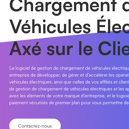
Chargement 
Véhicules Éle
Axé sur le Cli
Le logiciel de gestion de chargement de véhicules électri
entreprise de développer, de gérer et d’accélérer les opér
véhicules électriques, ainsi que celles de vos affiliés et cli
de gestion de chargement de véhicules électriques et les a
avec les éléments de votre marque d’entreprise, et le logic
paiement sécurisés de premier plan pour vous permettre de
Contactez-nous