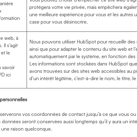
manière
protégera votre vie privée, mais empêchera égalem
x
une meilleure expérience pour vous et les autres u
nformation
case pour vous désinscrire.
te web, à
Nous pouvons utiliser HubSpot pour recueillir des st
Il s’agit
ainsi que pour adapter le contenu du site web et l’
et le
automatiquement par le système, en fonction des 
Les informations sont stockées dans HubSpot qu
 savoir
avons trouvées sur des sites web accessibles au pub
D ici
d’un intérêt légitime, c’est-à-dire le nom, le titre,
personnelles
serverons vos coordonnées de contact jusqu’à ce que vous ou C
s données seront conservées aussi longtemps qu’il y aura un inté
r une raison quelconque.