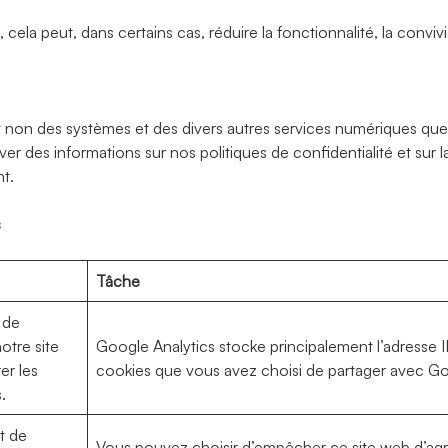
cela peut, dans certains cas, réduire la fonctionnalité, la convivia
eb et non des systèmes et des divers autres services numériques qu
r des informations sur nos politiques de confidentialité et sur 
nt.
s
Tâche
 de
notre site
Google Analytics stocke principalement l’adresse IP
er les
cookies que vous avez choisi de partager avec G
.
t de
Vous pouvez choisir d’empêcher ce site web d’agrég