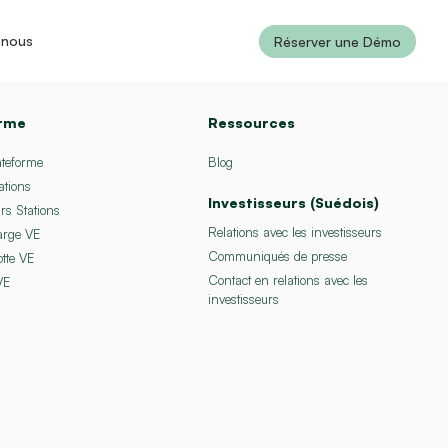
-nous
Réserver une Démo
orme
Ressources
ateforme
Blog
ations
Investisseurs (Suédois)
rs Stations
Relations avec les investisseurs
arge VE
Communiqués de presse
otte VE
Contact en relations avec les
VE
investisseurs