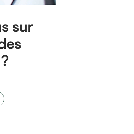
s sur
 des
 ?