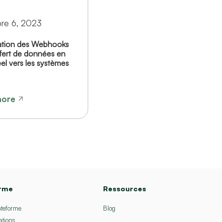
re 6, 2023
ation des Webhooks
fert de données en
el vers les systèmes
more
orme
Ressources
ateforme
Blog
ations