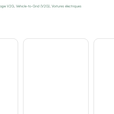
logie V2G
,
Vehicle-to-Grid (V2G)
,
Voitures électriques
t