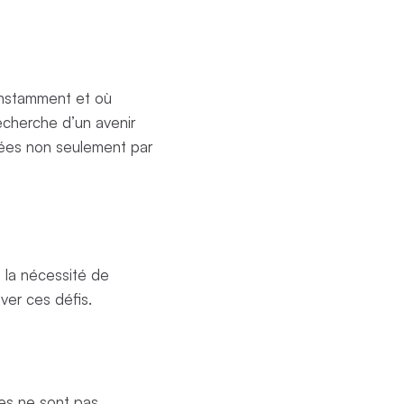
onstamment et où
recherche d’un avenir
mées non seulement par
t la nécessité de
ver ces défis.
es ne sont pas