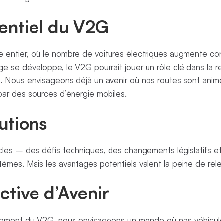
tentiel du V2G
entier, où le nombre de voitures électriques augmente c
rge se développe, le V2G pourrait jouer un rôle clé dans la 
e. Nous envisageons déjà un avenir où nos routes sont ani
 par des sources d’énergie mobiles.
lutions
tacles – des défis techniques, des changements législatifs e
tèmes. Mais les avantages potentiels valent la peine de rele
ctive d’Avenir
ement du V2G, nous envisageons un monde où nos véhicul