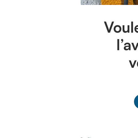
Voul
l’a
v