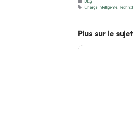
Catégories
Blog
Étiquettes
Charge intelligente
,
Techno
Plus sur le suje