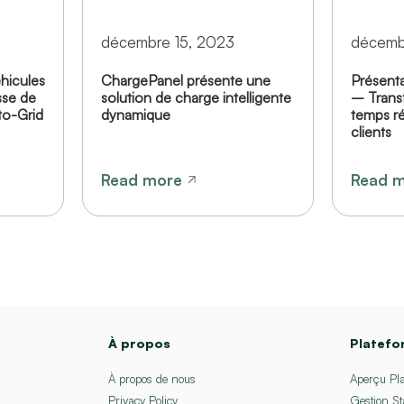
décembre 15, 2023
décemb
hicules
ChargePanel présente une
Présent
sse de
solution de charge intelligente
– Trans
to-Grid
dynamique
temps ré
clients
Read more
Read 
À propos
Platef
À propos de nous
Aperçu Pl
Privacy Policy
Gestion St